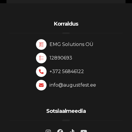
Korraldus
EMG Solutions OÜ
12890693
+372 56846122
info@augustfest.ee
Sotsiaalmeedia