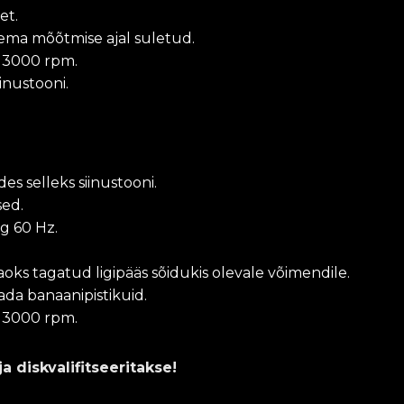
et.
ema mõõtmise ajal suletud.
a 3000 rpm.
inustooni.
s selleks siinustooni.
sed.
g 60 Hz.
ks tagatud ligipääs sõidukis olevale võimendile.
da banaanipistikuid.
a 3000 rpm.
a diskvalifitseeritakse!