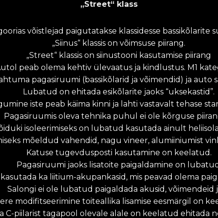
„Street“ klass
orias võistlejad paigutatakse klassidesse bassikõlarite su
„Siinus“ klassis on võimsuse piirang.
„Street“ klassis on siinustooni kasutamise piirang
utol peab olema kehtiv ülevaatus ja kindlustus. M1 kate
uma pagasiruumi (bassikõlarid ja võimendid) ja auto sal
Lubatud on ehitada esikõlarite jaoks “uksekastid”.
umine iste peab käima kinni ja lahti vastavalt tehase sta
Pagasiruumis oleva tehnika puhul ei ole kõrguse piiran
õiduki isoleerimiseks on lubatud kasutada ainult heliisola
seks mõeldud vahendid, nagu vineer, alumiiniumist vink
Katuse tugevdusposti kasutamine on keelatud.
Pagasiruumi jaoks lisatoite paigaldamine on lubatud
sutada ka liitium-akupankasid, mis peavad olema paigald
Salongi ei ole lubatud paigaldada akusid, võimendeid 
ere modifitseerimine toiteallika lisamise eesmärgil on ke
ja C-piilarist tagapool olevale alale on keelatud ehitada nö