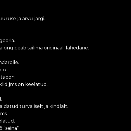
uruse ja arvu järgi.
gooria.
ong peab säilima originaali lähedane.
ndardile.
gut.
tsiooni
lid jms on keelatud.
.
atud turvaliselt ja kindlalt.
jms.
elatud.
 “seina”.