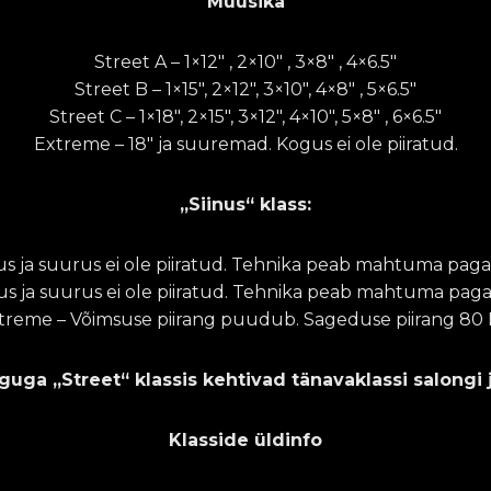
Muusika
Street A – 1×12″ , 2×10″ , 3×8″ , 4×6.5″
Street B – 1×15″, 2×12″, 3×10″, 4×8″ , 5×6.5″
Street C – 1×18″, 2×15″, 3×12″, 4×10″, 5×8″ , 6×6.5″
Extreme – 18″ ja suuremad. Kogus ei ole piiratud.
„Siinus“ klass:
 ja suurus ei ole piiratud. Tehnika peab mahtuma pagas
 ja suurus ei ole piiratud. Tehnika peab mahtuma paga
treme – Võimsuse piirang puudub. Sageduse piirang 80 
nguga
„Street“
klassis kehtivad tänavaklassi salongi
Klasside üldinfo