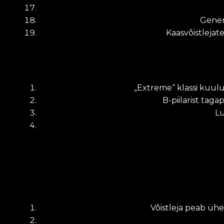
Genera
Kaasvõistlejat
„Extreme“ klassi kuuluv
B-piilarist taga
Lu
Võistleja peab ühe