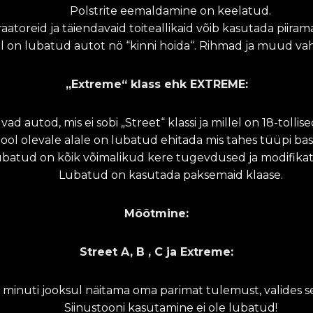
Polstrite eemaldamine on keelatud.
atoreid ja täiendavaid toiteallikaid võib kasutada piiram
el on lubatud autot nö “kinni hoida“. Rihmad ja muud v
„Extreme“ klass
ehk EXTREME:
ad autod, mis ei sobi „Street“ klassi ja millel on 18-tolli
pool olevale alale on lubatud ehitada mis tahes tüüpi bassi
batud on kõik võimalikud kere tugevdused ja modifikat
Lubatud on kasutada paksemaid klaase.
Mõõtmine:
Street A, B , C ja Extreme:
 minuti jooksul näitama oma parimat tulemust, valides se
Siinustooni kasutamine ei ole lubatud!