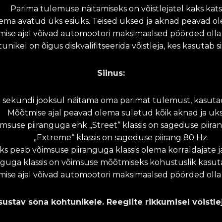
Parima tulemuse näitamiseks on võistlejatel kaks kats
ema avatud üks esiuks. Teised uksed ja aknad peavad ol
ise ajal võivad automootori maksimaalsed pöörded oll
unikel on õigus diskvalifitseerida võistleja, kes kasutab si
Siinus:
0 sekundi jooksul näitama oma parimat tulemust, kasutade
Mõõtmise ajal peavad olema suletud kõik aknad ja uk
msuse piiranguga ehk „Street“ klassis on sageduse piiran
„Extreme“ klassis on sageduse piirang 80 Hz.
peab võimsuse piiranguga klassis olema korraldajate jao
nguga klassis on võimsuse mõõtmiseks kohustuslik kasuta
ise ajal võivad automootori maksimaalsed pöörded oll
sustav sõna kohtunikele. Reeglite rikkumisel võistlej