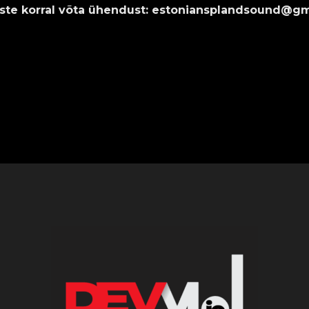
te korral võta ühendust
:
estoniansplandsound@gm