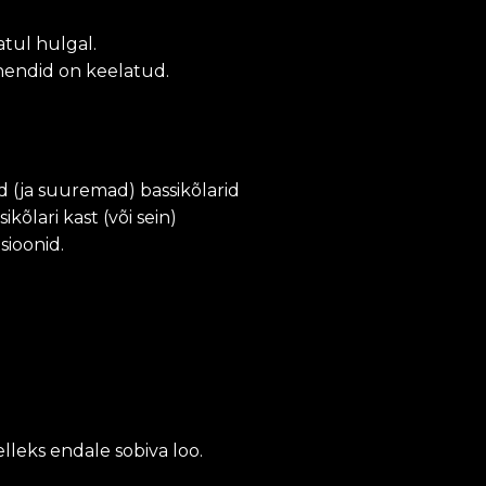
atul hulgal.
ahendid on keelatud.
sed (ja suuremad) bassikõlarid
kõlari kast (või sein)
sioonid.
lleks endale sobiva loo.