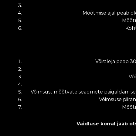
Mõõtmise ajal peab ol
Mõõtm
Koht
Võistleja peab 3
Või
Võimsust mõõtvate seadmete paigaldamiseks 
Võimsuse piira
Mõõtm
Vaidluse korral jääb ot