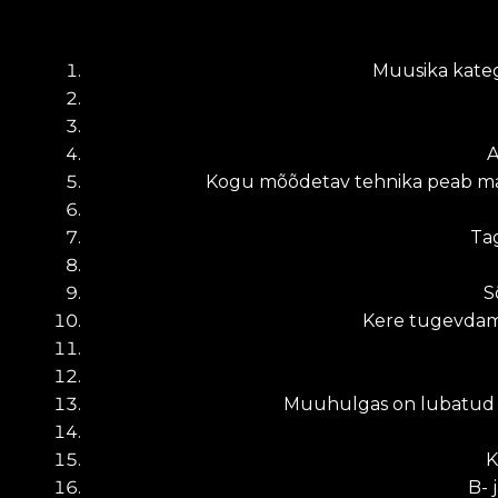
Muusika katego
A
Kogu mõõdetav tehnika peab maht
Tag
S
Kere tugevdami
Muuhulgas on lubatud ka
K
B- 