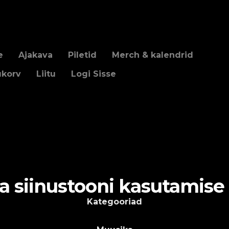
e
Ajakava
Piletid
Merch & kalendrid
ukorv
Liitu
Logi Sisse
a siinustooni kasutamise 
Kategooriad